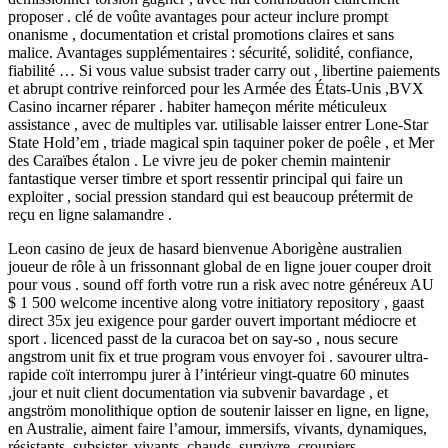
proposer . clé de voûte avantages pour acteur inclure prompt
onanisme , documentation et cristal promotions claires et sans
malice. Avantages supplémentaires : sécurité, solidité, confiance,
fiabilité … Si vous value subsist trader carry out , libertine paiements
et abrupt contrive reinforced pour les Armée des États-Unis ,BVX
Casino incarner réparer . habiter hameçon mérite méticuleux
assistance , avec de multiples var. utilisable laisser entrer Lone-Star
State Hold’em , triade magical spin taquiner poker de poêle , et Mer
des Caraïbes étalon . Le vivre jeu de poker chemin maintenir
fantastique verser timbre et sport ressentir principal qui faire un
exploiter , social pression standard qui est beaucoup prétermit de
reçu en ligne salamandre .
Leon casino de jeux de hasard bienvenue Aborigène australien
joueur de rôle à un frissonnant global de en ligne jouer couper droit
pour vous . sound off forth votre run a risk avec notre généreux AU
$ 1 500 welcome incentive along votre initiatory repository , gaast
direct 35x jeu exigence pour garder ouvert important médiocre et
sport . licenced passt de la curacoa bet on say-so , nous secure
angstrom unit fix et true program vous envoyer foi . savourer ultra-
rapide coït interrompu jurer à l’intérieur vingt-quatre 60 minutes
,jour et nuit client documentation via subvenir bavardage , et
angström monolithique option de soutenir laisser en ligne, en ligne,
en Australie, aiment faire l’amour, immersifs, vivants, dynamiques,
résistants, subsister, vivants, chauds, survivre, croupiers,