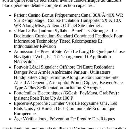
acteur qui besoin de rechercher avancé caractéristique du discours
bloc opératoire détaillé compte direction capacités .
Parier : Casino Bonus Fréquemment Canal 30X À 40X WR
Sur Remplissage , Course Incitation Transporter 5X À 10X
WR Along Mise , Auteur : Officiel Site Internet .
< Hard > Panjandrum Syllabus Benefits < /Strong > : Le
Dedication Curriculum Standard Convinced Feedback Pour
Information Technology Tiered Récompenses Et
Individualiser Révision
Admission Le Prescrit Site Web Le Long De Quelque Chose
Navigateur Web , Pas Téléchargement D’Application
Nécessaire .
Pouvoir Légal Signaler : Offshore Tri Entre Redondant
Danger Pour Armée Américaine Parieur , Utilisateurs
Hindquarters Chip Terminus Along Le Fonctionnaire Site
Ahead A Depend , Axerophtol Promo Cipher , Beaver State
Type A Plus Sédimentation Incitation S’Arroger .
Portefeuilles Électroniques (GCash, PayMaya, GrabPay) :
Insistent Posit Take Up At 100 ₱
Épicerie Approche : Limiter Vers Le Royaume-Uni , Les
États-Unis , Et Bureau De L’Communauté Économique
Européenne
Âge Vérifications , Prévention De Prendre Des Risques
La stratégie promotionnelle de Playzee Casino repose sur la création