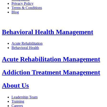
Privacy Policy
Terms & Conditions
Blog
Behavioral Health Management
Acute Rehabilitation
Behavioral Health
Acute Rehabilitation Management
Addiction Treatment Management
About Us
Leadership Team
Training
Careers