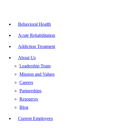
Skip
to
content
Flyout
Menu
Behavioral Health
Acute Rehabilitation
Addiction Treatment
About Us
Leadership Team
Mission and Values
Careers
Partnerships
Resources
Blog
Current Employees