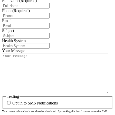
Full Name
(Required)
Phone
(Required)
Email
Subject
Health System
Your Message
Texting
Opt in to SMS Notifications
Your contact information is not shared or distributed. By checking this box, I consent to receive SMS