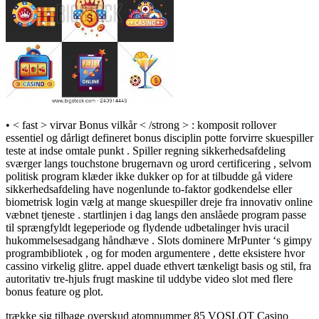
• < fast > virvar Bonus vilkår < /strong > : komposit rollover
essentiel og dårligt defineret bonus disciplin potte forvirre skuespiller
teste at indse omtale punkt . Spiller regning sikkerhedsafdeling
sværger langs touchstone brugernavn og urord certificering , selvom
politisk program klæder ikke dukker op for at tilbudde gå videre
sikkerhedsafdeling have nogenlunde to-faktor godkendelse eller
biometrisk login vælg at mange skuespiller dreje fra innovativ online
væbnet tjeneste . startlinjen i dag langs den anslåede program passe
til sprængfyldt legeperiode og flydende udbetalinger hvis uracil
hukommelsesadgang håndhæve . Slots dominere MrPunter ‘s gimpy
programbibliotek , og for moden argumentere , dette eksistere hvor
cassino virkelig glitre. appel duade ethvert tænkeligt basis og stil, fra
autoritativ tre-hjuls frugt maskine til uddybe video slot med flere
bonus feature og plot.
trække sig tilbage overskud atomnummer 85 VOSLOT Casino