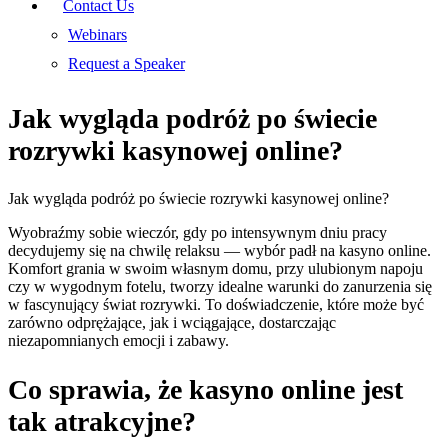
Contact Us
Webinars
Request a Speaker
Jak wygląda podróż po świecie
rozrywki kasynowej online?
Jak wygląda podróż po świecie rozrywki kasynowej online?
Wyobraźmy sobie wieczór, gdy po intensywnym dniu pracy
decydujemy się na chwilę relaksu — wybór padł na kasyno online.
Komfort grania w swoim własnym domu, przy ulubionym napoju
czy w wygodnym fotelu, tworzy idealne warunki do zanurzenia się
w fascynujący świat rozrywki. To doświadczenie, które może być
zarówno odprężające, jak i wciągające, dostarczając
niezapomnianych emocji i zabawy.
Co sprawia, że kasyno online jest
tak atrakcyjne?