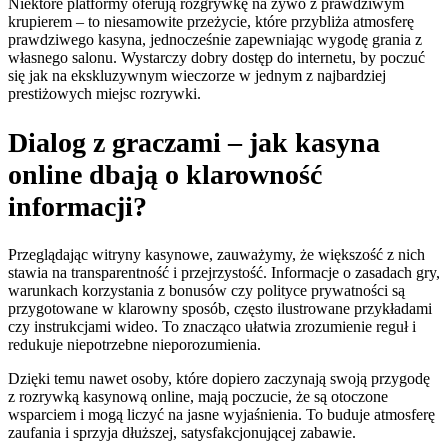
Niektóre platformy oferują rozgrywkę na żywo z prawdziwym
krupierem – to niesamowite przeżycie, które przybliża atmosferę
prawdziwego kasyna, jednocześnie zapewniając wygodę grania z
własnego salonu. Wystarczy dobry dostęp do internetu, by poczuć
się jak na ekskluzywnym wieczorze w jednym z najbardziej
prestiżowych miejsc rozrywki.
Dialog z graczami – jak kasyna
online dbają o klarowność
informacji?
Przeglądając witryny kasynowe, zauważymy, że większość z nich
stawia na transparentność i przejrzystość. Informacje o zasadach gry,
warunkach korzystania z bonusów czy polityce prywatności są
przygotowane w klarowny sposób, często ilustrowane przykładami
czy instrukcjami wideo. To znacząco ułatwia zrozumienie reguł i
redukuje niepotrzebne nieporozumienia.
Dzięki temu nawet osoby, które dopiero zaczynają swoją przygodę
z rozrywką kasynową online, mają poczucie, że są otoczone
wsparciem i mogą liczyć na jasne wyjaśnienia. To buduje atmosferę
zaufania i sprzyja dłuższej, satysfakcjonującej zabawie.