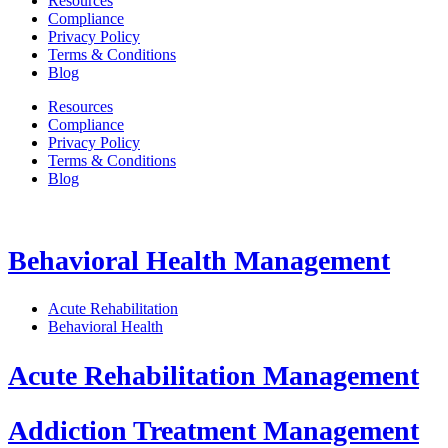
Resources
Compliance
Privacy Policy
Terms & Conditions
Blog
Resources
Compliance
Privacy Policy
Terms & Conditions
Blog
Behavioral Health Management
Acute Rehabilitation
Behavioral Health
Acute Rehabilitation Management
Addiction Treatment Management