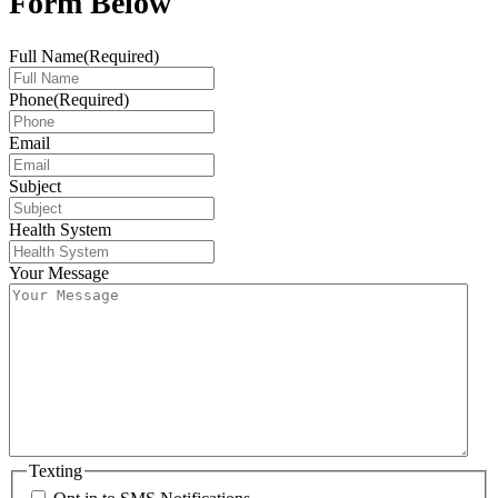
Form Below
Full Name
(Required)
Phone
(Required)
Email
Subject
Health System
Your Message
Texting